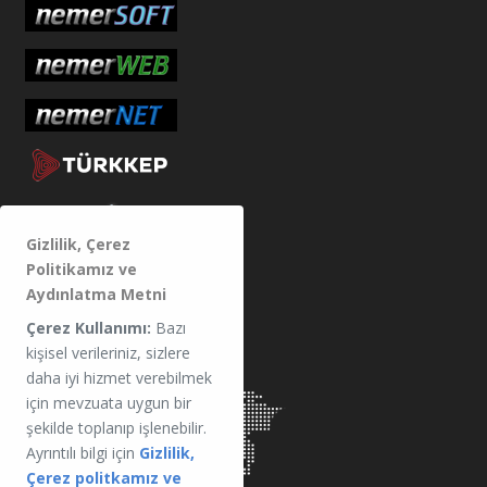
Gizlilik, Çerez
Politikamız ve
Aydınlatma Metni
MERKEZ
Çerez Kullanımı:
Bazı
kişisel verileriniz, sizlere
daha iyi hizmet verebilmek
için mevzuata uygun bir
şekilde toplanıp işlenebilir.
Ayrıntılı bilgi için
Gizlilik,
Çerez politkamız ve