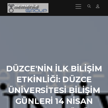
DÜZCE'NIN İLK BILIŞIM
ETKINLIĞI: DÜZCE
ÜNIVERSITESI BILIŞIM
GÜNLERI 14 NISAN