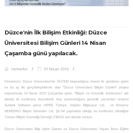
Düzce'nin İlk Bilişim Etkinliği: Düzce
Üniversitesi Bilişim Günleri 14 Nisan
Çaşamba günü yapılacak.
nemerko
01 Nisan 2010
Firmamızın Düzce Üniversitesi'nin DÜYEM başkanlığına önerisi ile gündeme gelen
ve bu ay ilki gerçekleştirilecek olan "Düzce Üniversitesi Bilişim Günleri" projesi
kapsamında 14 Nisan 2010 Çarşamba günü, "Bilişim ve Güvenlik Konferansı" adı
altında bir konferans düzenlendi. Ana sponsorluğunu güvenlik yazılımları üreticisi
Sunbelt Software adına VIPRE Türkiye, İmpeks Bilgisayar Ltd. ve firmamız
NEMERKO Bilişim Sistemleri Ltd. Şti.'nin yapmakta olduğu bu konferans etkinliğne
Türkiye Bilişim Güvenliği Derneği (TBGD) tam destek veriyor.
Düzce Üniversitesi Bilgi İşlem Dairesi ve Düzce Üniversitesi Yaşam Boyu Eğitim