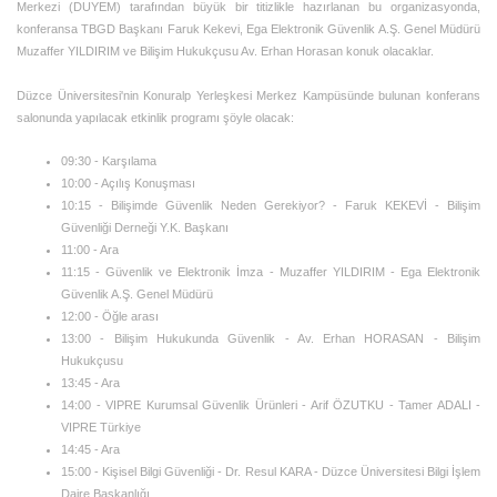
Merkezi (DUYEM) tarafından büyük bir titizlikle hazırlanan bu organizasyonda,
konferansa TBGD Başkanı Faruk Kekevi, Ega Elektronik Güvenlik A.Ş. Genel Müdürü
Muzaffer YILDIRIM ve Bilişim Hukukçusu Av. Erhan Horasan konuk olacaklar.
Düzce Üniversitesi'nin Konuralp Yerleşkesi Merkez Kampüsünde bulunan konferans
salonunda yapılacak etkinlik programı şöyle olacak:
09:30 - Karşılama
10:00 - Açılış Konuşması
10:15 - Bilişimde Güvenlik Neden Gerekiyor? - Faruk KEKEVİ - Bilişim
Güvenliği Derneği Y.K. Başkanı
11:00 - Ara
11:15 - Güvenlik ve Elektronik İmza - Muzaffer YILDIRIM - Ega Elektronik
Güvenlik A.Ş. Genel Müdürü
12:00 - Öğle arası
13:00 - Bilişim Hukukunda Güvenlik - Av. Erhan HORASAN - Bilişim
Hukukçusu
13:45 - Ara
14:00 - VIPRE Kurumsal Güvenlik Ürünleri - Arif ÖZUTKU - Tamer ADALI -
VIPRE Türkiye
14:45 - Ara
15:00 - Kişisel Bilgi Güvenliği - Dr. Resul KARA - Düzce Üniversitesi Bilgi İşlem
Daire Başkanlığı